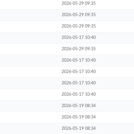
2026-05-29 09:35
2026-05-29 09:35
2026-05-29 09:35
2026-05-17 10:40
2026-05-29 09:35
2026-05-17 10:40
2026-05-17 10:40
2026-05-17 10:40
2026-05-17 10:40
2026-05-19 08:34
2026-05-19 08:34
2026-05-19 08:34