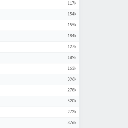
117k
154k
155k
184k
127k
189k
163k
396k
278k
520k
272k
376k