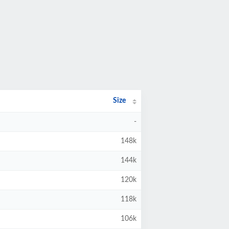
Size
-
148k
144k
120k
118k
106k