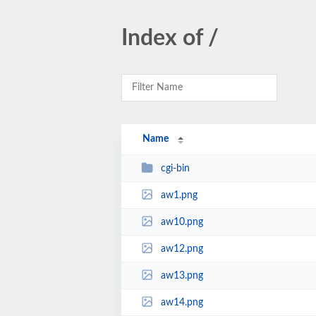
Index of /
Name
cgi-bin
aw1.png
aw10.png
aw12.png
aw13.png
aw14.png