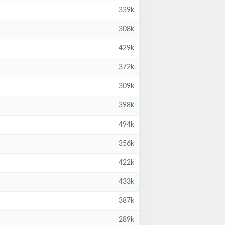
339k
308k
429k
372k
309k
398k
494k
356k
422k
433k
387k
289k