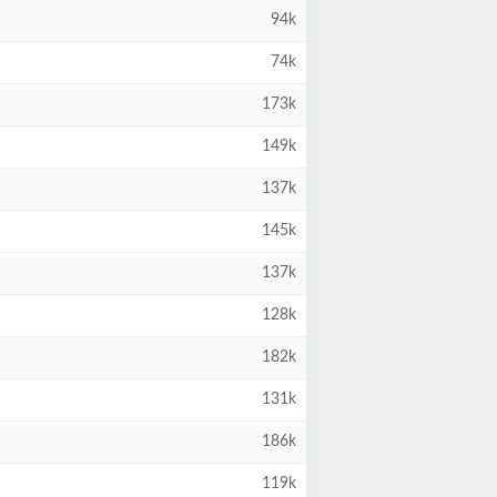
94k
74k
173k
149k
137k
145k
137k
128k
182k
131k
186k
119k