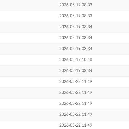
2026-05-19 08:33
2026-05-19 08:33
2026-05-19 08:34
2026-05-19 08:34
2026-05-19 08:34
2026-05-17 10:40
2026-05-19 08:34
2026-05-22 11:49
2026-05-22 11:49
2026-05-22 11:49
2026-05-22 11:49
2026-05-22 11:49