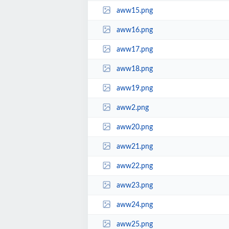
aww15.png
aww16.png
aww17.png
aww18.png
aww19.png
aww2.png
aww20.png
aww21.png
aww22.png
aww23.png
aww24.png
aww25.png