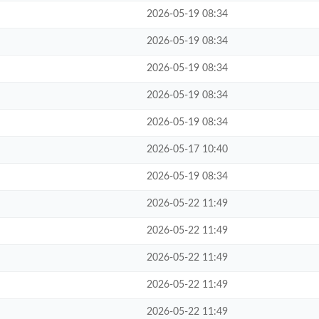
2026-05-19 08:34
2026-05-19 08:34
2026-05-19 08:34
2026-05-19 08:34
2026-05-19 08:34
2026-05-17 10:40
2026-05-19 08:34
2026-05-22 11:49
2026-05-22 11:49
2026-05-22 11:49
2026-05-22 11:49
2026-05-22 11:49