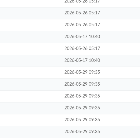
2026-05-26 05:17
2026-05-26 05:17
2026-05-26 05:17
2026-05-17 10:40
2026-05-26 05:17
2026-05-17 10:40
2026-05-29 09:35
2026-05-29 09:35
2026-05-29 09:35
2026-05-29 09:35
2026-05-29 09:35
2026-05-29 09:35